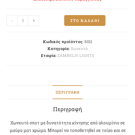
-
+
ΣΤΟ ΚΑΛΆΘΙ
Κωδικός προϊόντος:
S011
Κατηγορία:
Χωνευτά
Εταιρία:
ZAMBELIS LIGHTS
ΠΕΡΙΓΡΑΦΉ
Περιγραφή
Χωνευτό σποτ με δυνατότητα κίνησης από αλουμίνιο σε
μαύρο ματ χρώμα. Μπορεί να τοποθετηθεί σε τοίχο και σε